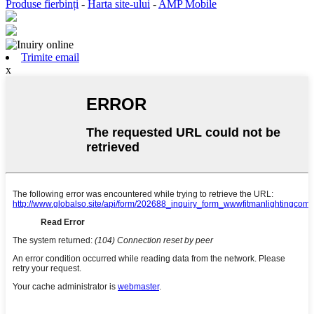
Produse fierbinți
-
Harta site-ului
-
AMP Mobile
Trimite email
x