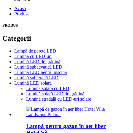
Acasă
Produse
PRODUS
Categorii
Lampă de perete LED
Lumină cu LED-uri
Lumină LED de grădină
Lumină subacvatică LED
Lumină LED pentru piscină
Lumină subterană LED
Lumină LED solară
Lumină solară cu LED
Lumină solară LED de grădină
Lumină stradală cu LED-uri solare
Lampă pentru gazon în aer liber
Hotel Vil...