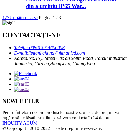
din aluminiu IP65 Wat...
1
2
3
Următorul >
>>
Pagina 1 / 3
CONTACTAŢI-NE
Telefon:
008615914600908
E-mail:
fitmanlighting@fitmanled.com
Adresa:
No.15,5 Street Cao'an South Road, Parcul Industrial
Jundusha, Guzhen,zhongshan, Guangdong
NEWLETTER
Pentru întrebări despre produsele noastre sau lista de prețuri, vă
rugăm să ne lăsați e-mailul și vă vom contacta în 24 de ore.
INQUITY ACUM
© Copyright - 2010-2022 : Toate drepturile rezervate.