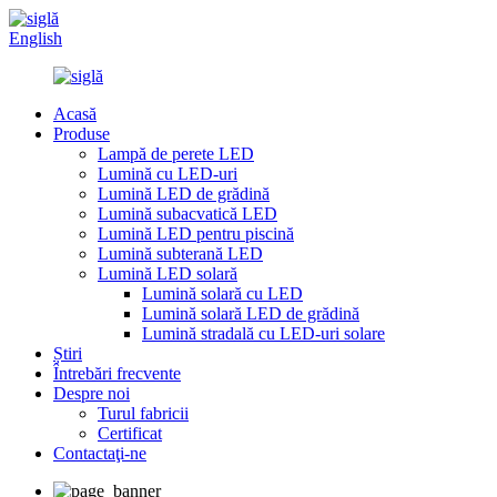
English
Acasă
Produse
Lampă de perete LED
Lumină cu LED-uri
Lumină LED de grădină
Lumină subacvatică LED
Lumină LED pentru piscină
Lumină subterană LED
Lumină LED solară
Lumină solară cu LED
Lumină solară LED de grădină
Lumină stradală cu LED-uri solare
Știri
Întrebări frecvente
Despre noi
Turul fabricii
Certificat
Contactaţi-ne