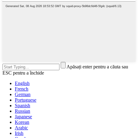
Apăsați enter pentru a căuta sau
ESC pentru a închide
English
French
German
Portuguese
Spanish
Russian
Japanese
Korean
Arabic
Irish